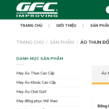
Skip
Tì
to
ki
content
TRANG CHỦ
GIỚI THIỆU
SẢN PHẨ
TRANG CHỦ
/
SẢN PHẨM
/
ÁO THUN ĐỒ
DANH MỤC SẢN PHẨM
Áo t
May Áo Thun Cao Cấp
May Áo Khoác Cao Cấp
May Áo Chơi Golf
May đồng phục thể thao
Đồng 