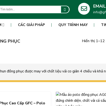
EMAIL
m
info@gf
ếm:
M
CÁC GIẢI PHÁP
QUY TRÌNH MAY
TI
NG PHỤC
Hiển thị 1–12
hun đồng phục được may với chất liệu vải co giãn 4 chiều và khả
Phục Cao Cấp GFC – Polo