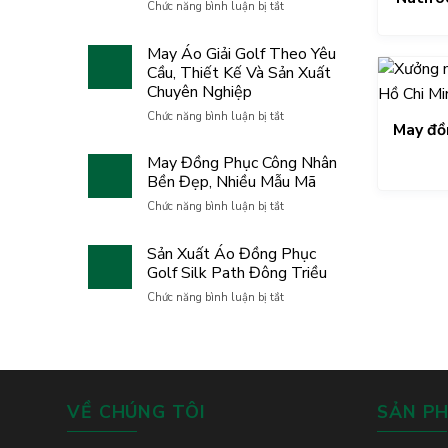
ở
Chức năng bình luận bị tắt
May
Team
Áo
Building
Giải
May Áo Giải Golf Theo Yêu
2026
Golf
Cầu, Thiết Kế Và Sản Xuất
GFC
Uy
Chuyên Nghiệp
Family
Tín
–
Cho
ở
Chức năng bình luận bị tắt
Hành
May đồ
Doanh
May
trình
Nghiệp
Áo
gắn
May Đồng Phục Công Nhân
Giải
kết,
Bền Đẹp, Nhiều Mẫu Mã
Golf
bứt
Theo
ở
Chức năng bình luận bị tắt
phá
Yêu
May
và
Cầu,
Đồng
lan
Sản Xuất Áo Đồng Phục
Thiết
Phục
tỏa
Kế
Golf Silk Path Đông Triều
Công
tinh
Và
Nhân
thần
ở
Chức năng bình luận bị tắt
Sản
Bền
đồng
Sản
Xuất
Đẹp,
đội
Xuất
Chuyên
Nhiều
Áo
Nghiệp
Mẫu
Đồng
Mã
Phục
Golf
VỀ CHÚNG TÔI
SẢN P
Silk
Path