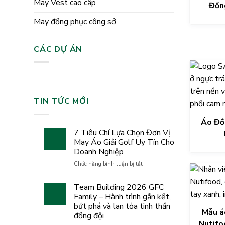
May Vest cao cấp
Đồn
May đồng phục công sở
CÁC DỰ ÁN
TIN TỨC MỚI
Áo Đồ
7 Tiêu Chí Lựa Chọn Đơn Vị
May Áo Giải Golf Uy Tín Cho
Doanh Nghiệp
ở
Chức năng bình luận bị tắt
7
Tiêu
Team Building 2026 GFC
Chí
Family – Hành trình gắn kết,
Lựa
bứt phá và lan tỏa tinh thần
Chọn
Mẫu á
đồng đội
Đơn
Nutifo
Vị