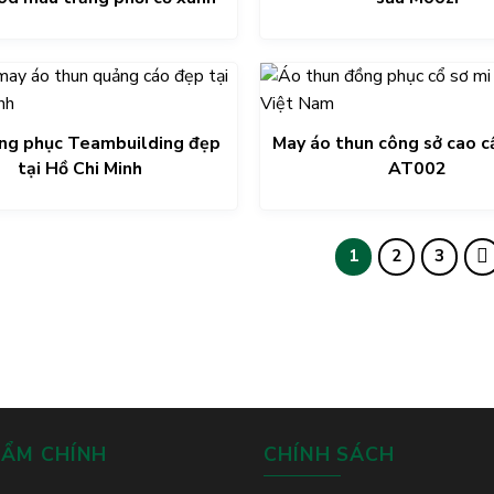
ng phục Teambuilding đẹp
May áo thun công sở cao c
tại Hồ Chi Minh
AT002
1
2
3
HẨM CHÍNH
CHÍNH SÁCH