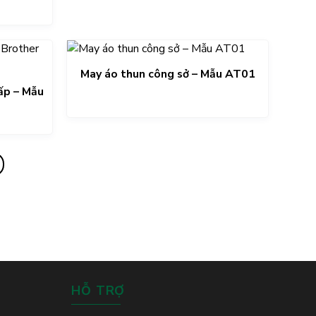
May áo thun công sở – Mẫu AT01
ấp – Mẫu
HỖ TRỢ