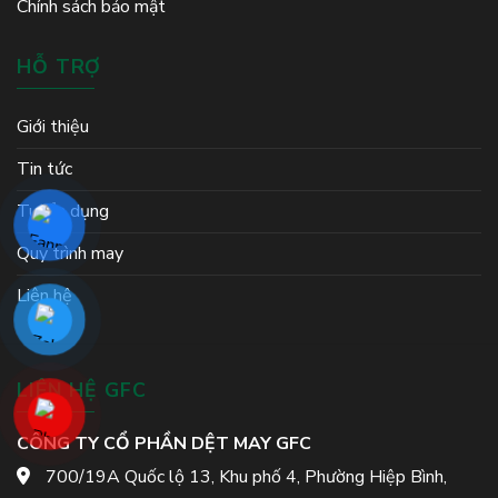
Chính sách bảo mật
HỖ TRỢ
Giới thiệu
Tin tức
Tuyển dụng
Quy trình may
Liên hệ
LIÊN HỆ GFC
CÔNG TY CỔ PHẦN DỆT MAY GFC
700/19A Quốc lộ 13, Khu phố 4, Phường Hiệp Bình,