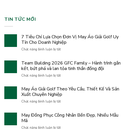
TIN TỨC MỚI
7 Tiêu Chí Lựa Chọn Đơn Vị May Áo Giải Golf Uy
Tín Cho Doanh Nghiệp
ở
Chức năng bình luận bị tắt
7
Tiêu
Team Building 2026 GFC Family – Hành trình gắn
Chí
kết, bứt phá và lan tỏa tinh thần đồng đội
Lựa
Chọn
ở
Chức năng bình luận bị tắt
Đơn
Team
Vị
Building
May Áo Giải Golf Theo Yêu Cầu, Thiết Kế Và Sản
May
2026
Áo
Xuất Chuyên Nghiệp
GFC
Giải
Family
ở
Chức năng bình luận bị tắt
Golf
–
May
Uy
Hành
Áo
Tín
May Đồng Phục Công Nhân Bền Đẹp, Nhiều Mẫu
trình
Giải
Cho
gắn
Mã
Golf
Doanh
kết,
Theo
ở
Nghiệp
Chức năng bình luận bị tắt