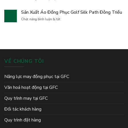
bứt
Yêu
May
phá
Cầu,
Đồng
và
Sản Xuất Áo Đồng Phục Golf Silk Path Đông Triều
Thiết
Phục
lan
Kế
Công
ở
Chức năng bình luận bị tắt
tỏa
Và
Nhân
Sản
tinh
Sản
Bền
Xuất
thần
Xuất
Đẹp,
Áo
đồng
Chuyên
Nhiều
Đồng
đội
Nghiệp
Mẫu
Phục
Mã
Golf
Silk
Path
VỀ CHÚNG TÔI
Đông
Triều
Năng lực may đồng phục tại GFC
Văn hoá hoạt động tại GFC
Quy trình may tại GFC
Đối tác khách hàng
Quy trình đặt hàng