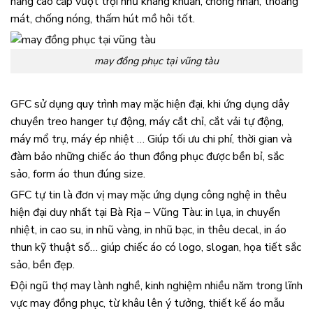
năng cao cấp vượt trội như kháng khuẩn, chống nhăn, thoáng
mát, chống nóng, thấm hút mồ hôi tốt.
may đồng phục tại vũng tàu
GFC sử dụng quy trình may mặc hiện đại, khi ứng dụng dây
chuyền treo hanger tự động, máy cắt chỉ, cắt vải tự động,
máy mổ trụ, máy ép nhiệt … Giúp tối ưu chi phí, thời gian và
đàm bảo những chiếc áo thun đồng phục được bền bỉ, sắc
sảo, form áo thun đúng size.
GFC tự tin là đơn vị may mặc ứng dụng công nghệ in thêu
hiện đại duy nhất tại Bà Rịa – Vũng Tàu: in lụa, in chuyển
nhiệt, in cao su, in nhũ vàng, in nhũ bạc, in thêu decal, in áo
thun kỹ thuật số… giúp chiếc áo có logo, slogan, họa tiết sắc
sảo, bền đẹp.
Đội ngũ thợ may lành nghề, kinh nghiệm nhiều năm trong lĩnh
vực may đồng phục, từ khâu lên ý tưởng, thiết kế áo mẫu