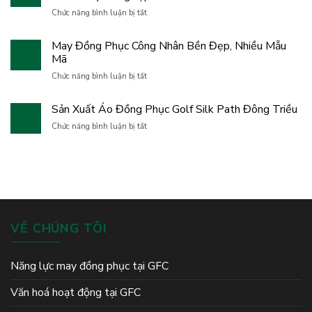
Giải
Family
ở
Chức năng bình luận bị tắt
Golf
–
May
Uy
Hành
Áo
Tín
May Đồng Phục Công Nhân Bền Đẹp, Nhiều Mẫu
trình
Giải
Cho
gắn
Mã
Golf
Doanh
kết,
Theo
ở
Nghiệp
Chức năng bình luận bị tắt
bứt
Yêu
May
phá
Cầu,
Đồng
và
Sản Xuất Áo Đồng Phục Golf Silk Path Đông Triều
Thiết
Phục
lan
Kế
Công
ở
Chức năng bình luận bị tắt
tỏa
Và
Nhân
Sản
tinh
Sản
Bền
Xuất
thần
Xuất
Đẹp,
Áo
đồng
Chuyên
Nhiều
Đồng
đội
Nghiệp
Mẫu
Phục
Mã
Golf
Silk
Path
VỀ CHÚNG TÔI
Đông
Triều
Năng lực may đồng phục tại GFC
Văn hoá hoạt động tại GFC