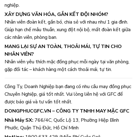
nghiệp.
XÂY DỰNG VĂN HÓA, GẮN KẾT ĐỘI NHÓM?
Nhân viên đoàn kết, gắn bó, chia sẻ với nhau như 1 gia đình.
Giúp hạn chế mâu thuẫn, xung đột nội bộ, mất đoàn kết giữa
các nhân viên, phòng ban.
MANG LẠI SỰ AN TOÀN, THOẢI MÁI, TỰ TIN CHO
NHÂN VIÊN?
Nhân viên yêu thích mặc đồng phục mỗi ngày tại văn phòng,
gặp đối tác – khách hàng một cách thoải mái, tự tin.
Công Ty, Doanh Nghiệp bạn đang có nhu cầu may đồng phục
Chuyên Nghiệp, giá tốt nhất. Vui lòng liên hệ với GFC để
được báo giá và tư vấn tốt nhất.
DONGPHUCGFC.VN – CÔNG TY TNHH MAY MẶC GFC
Nhà Máy SX:
766/4C, Quốc Lộ 13, Phường Hiệp Bình
Phước, Quận Thủ Đức, Hồ Chí Minh
Hotline:
1900 633 429 (Miễn Phí Cuộc Gọi)