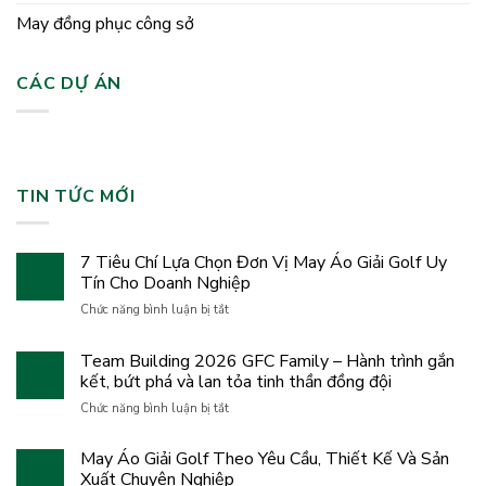
May đồng phục công sở
CÁC DỰ ÁN
TIN TỨC MỚI
7 Tiêu Chí Lựa Chọn Đơn Vị May Áo Giải Golf Uy
Tín Cho Doanh Nghiệp
ở
Chức năng bình luận bị tắt
7
Tiêu
Team Building 2026 GFC Family – Hành trình gắn
Chí
kết, bứt phá và lan tỏa tinh thần đồng đội
Lựa
Chọn
ở
Chức năng bình luận bị tắt
Đơn
Team
Vị
Building
May Áo Giải Golf Theo Yêu Cầu, Thiết Kế Và Sản
May
2026
Áo
Xuất Chuyên Nghiệp
GFC