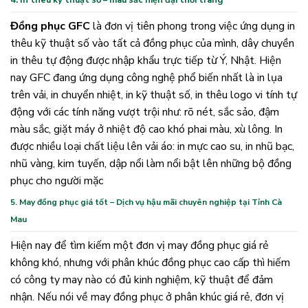
4. In thêu kỹ thuật số – màu sắc hiện đại thời trang
Đồng phục GFC
là đơn vị tiên phong trong việc ứng dụng in
thêu kỹ thuật số vào tất cả đồng phục của mình, dây chuyền
in thêu tự động được nhập khẩu trực tiếp từ Ý, Nhật. Hiện
nay GFC đang ứng dụng công nghệ phổ biến nhất là in lụa
trên vải, in chuyển nhiệt, in kỹ thuật số, in thêu logo vi tính tự
động với các tính năng vượt trội như: rõ nét, sắc sảo, đậm
màu sắc, giặt máy ở nhiệt độ cao khó phai màu, xù lông. In
được nhiều loại chất liệu lên vải áo: in mực cao su, in nhũ bạc,
nhũ vàng, kim tuyến, dập nổi làm nổi bật lên những bộ đồng
phục cho người mặc
5. May đồng phục giá tốt – Dịch vụ hậu mãi chuyên nghiệp tại Tỉnh Cà
Mau
Hiện nay để tìm kiếm một đơn vị may đồng phục giá rẻ
không khó, nhưng với phân khúc đồng phục cao cấp thì hiếm
có công ty may nào có đủ kinh nghiệm, kỹ thuật để đảm
nhận. Nếu nói về may đồng phục ở phân khúc giá rẻ, đơn vị