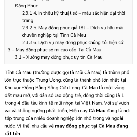
Đồng Phục
2.3.1
4. In thêu kỹ thuật số – màu sắc hiện đại thời
trang
2.3.2
5. May đồng phục giá tốt – Dịch vụ hậu mãi
chuyên nghiệp tại Tỉnh Cà Mau
2.3.3
6. Dịch vụ may đồng phục chúng tôi hiện có:
3
– May đồng phục sơ mi cao cấp Tại Cà Mau
3.1
– Xưởng may đồng phục uy tín Cà Mau
Tỉnh Cà Mau (thường được gọi là Mũi Cà Mau) là thành phố
lớn trực thuộc Trung Ương, cũng là thành phố lớn nhất tại
Khu vực Đồng Bằng Sông Cửu Long. Cà Mau là một vùng
đất màu mỡ, với dân số lao động trẻ, đồng thời cũng là 1
trong 4 đầu tàu kinh tế mũi nhọn tại Việt Nam. Với sự vươn
vai và không ngừng phát triển, Hiện nay
Cà Mau
đang là nơi
tập trung của nhiều doanh nghiệp lớn nhỏ trong và ngoài
nước. Vì thế, nhu cầu về
may đồng phục tại Cà Mau đang
rất lớn