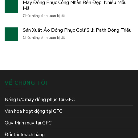
May Đồng Phục Công Nhân Bền Đẹp, Nhiều Mẫu
trình
Giải
Cho
gắn
Mã
Golf
Doanh
kết,
Theo
ở
Nghiệp
Chức năng bình luận bị tắt
bứt
Yêu
May
phá
Cầu,
Đồng
và
Sản Xuất Áo Đồng Phục Golf Silk Path Đông Triều
Thiết
Phục
lan
Kế
Công
ở
Chức năng bình luận bị tắt
tỏa
Và
Nhân
Sản
tinh
Sản
Bền
Xuất
thần
Xuất
Đẹp,
Áo
đồng
Chuyên
Nhiều
Đồng
đội
Nghiệp
Mẫu
Phục
Mã
Golf
Silk
Path
VỀ CHÚNG TÔI
Đông
Triều
Năng lực may đồng phục tại GFC
Văn hoá hoạt động tại GFC
Quy trình may tại GFC
Đối tác khách hàng