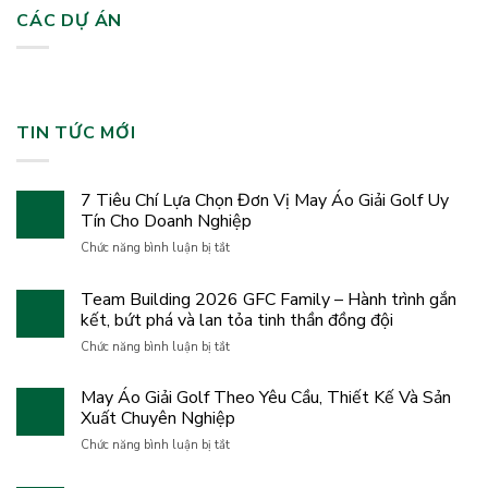
CÁC DỰ ÁN
TIN TỨC MỚI
7 Tiêu Chí Lựa Chọn Đơn Vị May Áo Giải Golf Uy
Tín Cho Doanh Nghiệp
ở
Chức năng bình luận bị tắt
7
Tiêu
Team Building 2026 GFC Family – Hành trình gắn
Chí
kết, bứt phá và lan tỏa tinh thần đồng đội
Lựa
Chọn
ở
Chức năng bình luận bị tắt
Đơn
Team
Vị
Building
May Áo Giải Golf Theo Yêu Cầu, Thiết Kế Và Sản
May
2026
Áo
Xuất Chuyên Nghiệp
GFC
Giải
Family
ở
Chức năng bình luận bị tắt
Golf
–
May
Uy
Hành
Áo
Tín