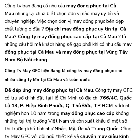
Công ty bạn đang có nhu cầu
may đồng phục tại Cà
Mau
nhưng lại chưa biết chọn đơn vị nào may uy tín và
chuyên nghiệp. Việc chọn đơn vị may đồng phục bền đẹp
chất lượng ở đâu ?
Địa chỉ may đồng phục uy tín tại Cà
Mau?
Công ty may đồng phục cao cấp tại Cà Mau
? là
những câu hỏi mà khách hàng sẽ gặp phải khi có nhu cầu may
đồng phục tại Cà Mau và may đồng phục tại Vùng Tây
Nam Bộ Nói chung
Công Ty May GFC hiện đang là công ty may đồng phục cho
nhiều công ty lớn tại Cà Mau và toàn quốc
Để đáp ứng may đồng phục tại Cà Mau
. Công ty may GFC
có trụ sở chính đặt tại Hồ Chí Minh có địa chỉ
766/4C, Quốc
Lộ 13, P. Hiệp Bình Phước, Q. Thủ Đức, TP.HCM
, với kinh
nghiệm hơn 10 năm trong
may đồng phục cao cấp
không
những tại thị trường Việt Nam và còn xuất khẩu đi một số
thị trường khó tính như
Nhật, Mỹ, Úc và Trung Quốc.
Công
ty May GFC với đội ngũ thiết kế và
chuyền may giàu kinh