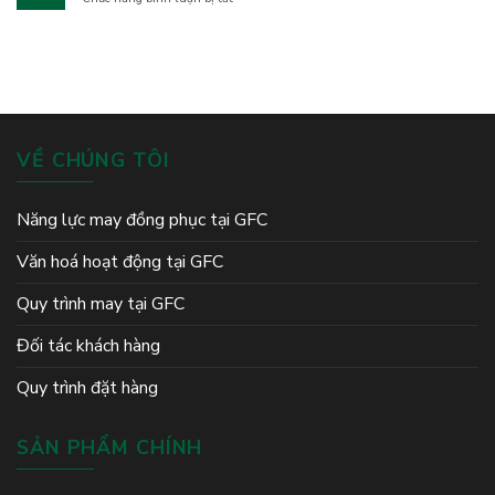
Và
Nhân
Sản
tinh
Sản
Bền
Xuất
thần
Xuất
Đẹp,
Áo
đồng
Chuyên
Nhiều
Đồng
đội
Nghiệp
Mẫu
Phục
Mã
Golf
Silk
Path
VỀ CHÚNG TÔI
Đông
Triều
Năng lực may đồng phục tại GFC
Văn hoá hoạt động tại GFC
Quy trình may tại GFC
Đối tác khách hàng
Quy trình đặt hàng
SẢN PHẨM CHÍNH