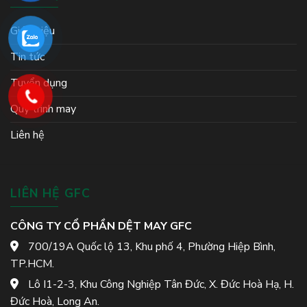
Giới thiệu
Tin tức
Tuyển dụng
Quy trình may
Liên hệ
LIÊN HỆ GFC
CÔNG TY CỔ PHẦN DỆT MAY GFC
700/19A Quốc lộ 13, Khu phố 4, Phường Hiệp Bình,
TP.HCM.
Lô I1-2-3, Khu Công Nghiệp Tân Đức, X. Đức Hoà Hạ, H.
Đức Hoà, Long An.