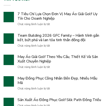
7 Tiêu Chí Lựa Chọn Đơn Vị May Áo Giải Golf Uy
Tín Cho Doanh Nghiệp
ở
Chức năng bình luận bị tắt
7
Tiêu
Team Building 2026 GFC Family – Hành trình gắn
Chí
kết, bứt phá và lan tỏa tinh thần đồng đội
Lựa
Chọn
ở
Chức năng bình luận bị tắt
Đơn
Team
Vị
Building
May Áo Giải Golf Theo Yêu Cầu, Thiết Kế Và Sản
May
2026
Áo
Xuất Chuyên Nghiệp
GFC
Giải
Family
ở
Chức năng bình luận bị tắt
Golf
–
May
Uy
Hành
Áo
Tín
May Đồng Phục Công Nhân Bền Đẹp, Nhiều Mẫu
trình
Giải
Cho
gắn
Mã
Golf
Doanh
kết,
Theo
ở
Nghiệp
Chức năng bình luận bị tắt
bứt
Yêu
May
phá
Cầu,
Đồng
và
Sản Xuất Áo Đồng Phục Golf Silk Path Đông Triều
Thiết
Phục
lan
Kế
Công
ở
Chức năng bình luận bị tắt
tỏa