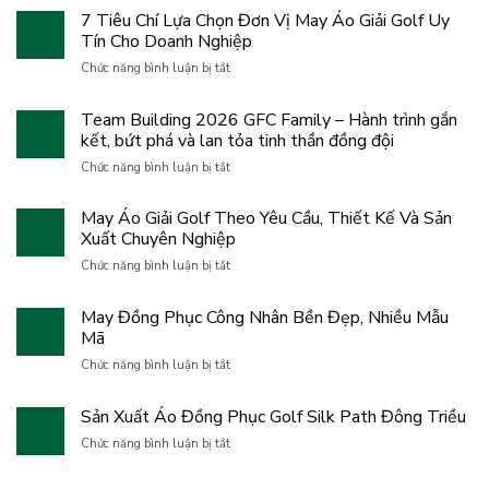
7 Tiêu Chí Lựa Chọn Đơn Vị May Áo Giải Golf Uy
Tín Cho Doanh Nghiệp
ở
Chức năng bình luận bị tắt
7
Tiêu
Team Building 2026 GFC Family – Hành trình gắn
Chí
kết, bứt phá và lan tỏa tinh thần đồng đội
Lựa
Chọn
ở
Chức năng bình luận bị tắt
Đơn
Team
Vị
Building
May Áo Giải Golf Theo Yêu Cầu, Thiết Kế Và Sản
May
2026
Áo
Xuất Chuyên Nghiệp
GFC
Giải
Family
ở
Chức năng bình luận bị tắt
Golf
–
May
Uy
Hành
Áo
Tín
May Đồng Phục Công Nhân Bền Đẹp, Nhiều Mẫu
trình
Giải
Cho
gắn
Mã
Golf
Doanh
kết,
Theo
ở
Nghiệp
Chức năng bình luận bị tắt
bứt
Yêu
May
phá
Cầu,
Đồng
và
Sản Xuất Áo Đồng Phục Golf Silk Path Đông Triều
Thiết
Phục
lan
Kế
Công
ở
Chức năng bình luận bị tắt
tỏa
Và
Nhân
Sản
tinh
Sản
Bền
Xuất
thần
Xuất