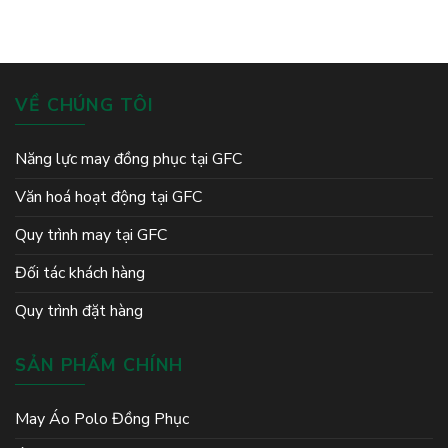
Đẹp,
Áo
đồng
Chuyên
Nhiều
Đồng
đội
Nghiệp
Mẫu
Phục
Mã
Golf
Silk
Path
VỀ CHÚNG TÔI
Đông
Triều
Năng lực may đồng phục tại GFC
Văn hoá hoạt động tại GFC
Quy trình may tại GFC
Đối tác khách hàng
Quy trình đặt hàng
SẢN PHẨM CHÍNH
May Áo Polo Đồng Phục