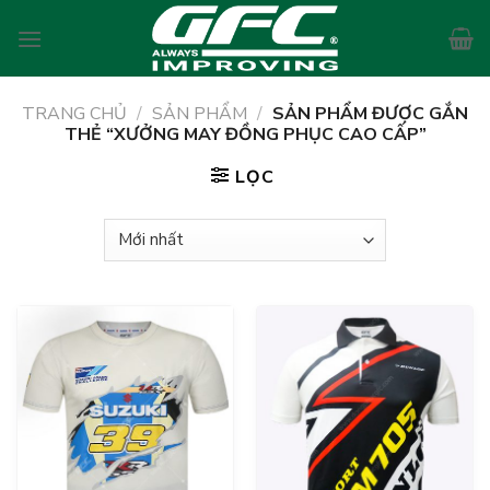
Skip
to
content
TRANG CHỦ
/
SẢN PHẨM
/
SẢN PHẨM ĐƯỢC GẮN
THẺ “XƯỞNG MAY ĐỒNG PHỤC CAO CẤP”
LỌC