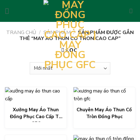
Skip
to
content
TRANG CHỦ
/
SẢN PHẨM
/
SẢN PHẨM ĐƯỢC GẮN
THẺ “MAY AO THUN CO TRON CAO CAP”
LỌC
Xưởng May Áo Thun
Chuyên May Áo Thun Cổ
Đồng Phục Cao Cấp Từ
Tròn Đồng Phục
GFC