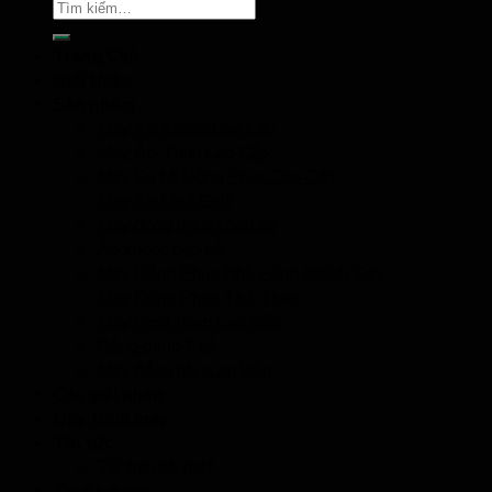
Trang Chủ
Giới thiệu
Sản phẩm
May Áo Khoác Cao Cấp
May Áo Thun Cao Cấp
May Sơ Mi Đồng Phục Cao Cấp
May Áo Chơi Golf
May đồng phục công sở
Áo khoác bảo hộ
May Đồng Phục Nhà Hàng Khách Sạn
May Đồng Phục Thể Thao
May Vest Nam Cao Cấp
Đồng phục Y tế
May đồng phục sự kiện
Các giải pháp
Quy trình may
Tin tức
Tài trợ giải golf
Tuyển dụng