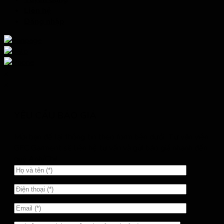
Liên hệ
Đăng nhập
x
x
YÊU CẦU BÁO GIÁ
Mời bạn để lại thông tin theo form bên dưới. Tư vấn viên
GFC Garment sẽ liên hệ tư vấn và gửi báo giá nhanh đến
quý Anh/Chị!