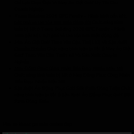
Chí Lựa Chọn Đơn Vị May Áo Giải Golf Uy Tín Cho
Doanh Nghiệp
Team Building 2026 GFC Family – Hành trình gắn kết,
bứt phá và lan tỏa tinh thần đồng đội
Chức năng bình
luận bị tắt
ở Team Building 2026 GFC Family – Hành
trình gắn kết, bứt phá và lan tỏa tinh thần đồng đội
May Áo Giải Golf Theo Yêu Cầu, Thiết Kế Và Sản Xuất
Chuyên Nghiệp
Chức năng bình luận bị tắt
ở May Áo Giải
Golf Theo Yêu Cầu, Thiết Kế Và Sản Xuất Chuyên
Nghiệp
May Đồng Phục Công Nhân Bền Đẹp, Nhiều Mẫu Mã
Chức năng bình luận bị tắt
ở May Đồng Phục Công Nhân
Bền Đẹp, Nhiều Mẫu Mã
Sản Xuất Áo Đồng Phục Golf Silk Path Đông Triều
Chức
năng bình luận bị tắt
ở Sản Xuất Áo Đồng Phục Golf Silk
Path Đông Triều
May áo khoác gió màu ombre đẹp