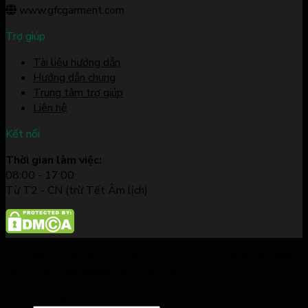
www.gfcgarment.com
Trợ giúp
Tài liệu hướng dẫn
Hướng dẫn chung
Trung tâm trợ giúp
Liên hệ
Kết nối
Thời gian làm việc:
08:00 - 17:00
Từ T2 - CN (trừ Tết Âm lịch)
Copyright 2026 © GFC Garment. Công Ty Cổ Phần Dệt May
GFC - Giải Pháp Đồng Phục Cao Cấp
Tìm kiếm: