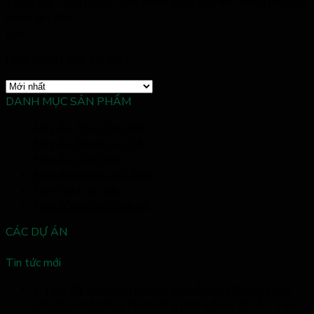
Trang chủ
/
Sản phẩm
/
Sản phẩm được gắn thẻ “đồng phục áo
khoác gió đẹp”
Lọc
Hiển thị kết quả duy nhất
DANH MỤC SẢN PHẨM
May Áo Thun Cao Cấp
May Áo Khoác Cao Cấp
May Áo Chơi Golf
May đồng phục thể thao
May Vest cao cấp
May đồng phục công sở
CÁC DỰ ÁN
Tin tức mới
7 Tiêu Chí Lựa Chọn Đơn Vị May Áo Giải Golf Uy Tín
Cho Doanh Nghiệp
Chức năng bình luận bị tắt
ở 7 Tiêu