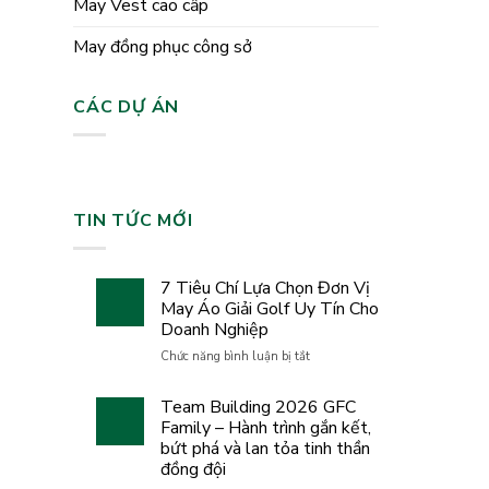
May Vest cao cấp
May đồng phục công sở
CÁC DỰ ÁN
TIN TỨC MỚI
7 Tiêu Chí Lựa Chọn Đơn Vị
May Áo Giải Golf Uy Tín Cho
Doanh Nghiệp
ở
Chức năng bình luận bị tắt
7
Tiêu
Team Building 2026 GFC
Chí
Family – Hành trình gắn kết,
Lựa
bứt phá và lan tỏa tinh thần
Chọn
đồng đội
Đơn
Vị