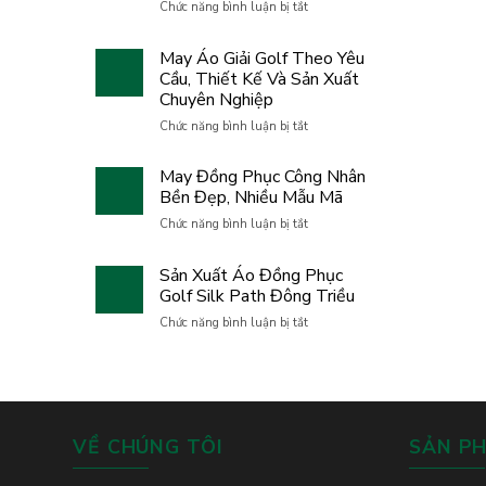
ở
Chức năng bình luận bị tắt
May
Team
Áo
Building
Giải
May Áo Giải Golf Theo Yêu
2026
Golf
Cầu, Thiết Kế Và Sản Xuất
GFC
Uy
Chuyên Nghiệp
Family
Tín
–
Cho
ở
Chức năng bình luận bị tắt
Hành
Doanh
May
trình
Nghiệp
Áo
gắn
May Đồng Phục Công Nhân
Giải
kết,
Bền Đẹp, Nhiều Mẫu Mã
Golf
bứt
Theo
ở
Chức năng bình luận bị tắt
phá
Yêu
May
và
Cầu,
Đồng
lan
Sản Xuất Áo Đồng Phục
Thiết
Phục
tỏa
Kế
Golf Silk Path Đông Triều
Công
tinh
Và
Nhân
thần
ở
Chức năng bình luận bị tắt
Sản
Bền
đồng
Sản
Xuất
Đẹp,
đội
Xuất
Chuyên
Nhiều
Áo
Nghiệp
Mẫu
Đồng
Mã
Phục
Golf
VỀ CHÚNG TÔI
SẢN P
Silk
Path