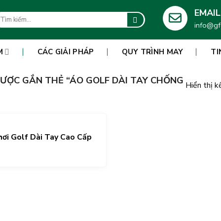
EMAIL
m
info@gf
ếm:
M
CÁC GIẢI PHÁP
QUY TRÌNH MAY
TI
ƯỢC GẮN THẺ “ÁO GOLF DÀI TAY CHỐNG
Hiển thị k
ơi Golf Dài Tay Cao Cấp