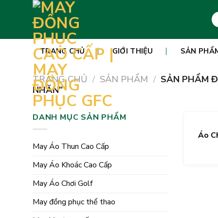
Skip
Tì
to
ki
content
TRANG CHỦ
GIỚI THIỆU
SẢN PHẨ
TRANG CHỦ
/
SẢN PHẨM
/
SẢN PHẨM Đ
NHĂN”
DANH MỤC SẢN PHẨM
Áo Ch
May Áo Thun Cao Cấp
May Áo Khoác Cao Cấp
May Áo Chơi Golf
May đồng phục thể thao