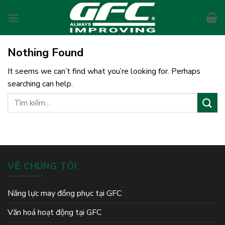
Skip
to
content
Nothing Found
It seems we can’t find what you’re looking for. Perhaps
searching can help.
VỀ CHÚNG TÔI
Năng lực may đồng phục tại GFC
Văn hoá hoạt động tại GFC