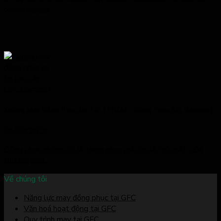
doanh nghiệp...
Xưởng May Đồng Phục Uy Tín TPHCM – Đồng Phục Gfc Garment
06/03/2025
Đồng phục không chỉ là trang phục mà còn là “bộ mặt” của
thương hiệu....
Về chúng tôi
Năng lực may đồng phục tại GFC
Văn hoá hoạt động tại GFC
Quy trình may tại GFC