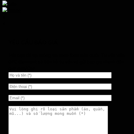
x
x
YÊU CẦU BÁO GIÁ
Mời bạn để lại thông tin theo form bên dưới. Tư vấn viên
GFC Garment sẽ liên hệ tư vấn và gửi báo giá nhanh đến
quý Anh/Chị!