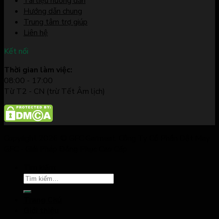
Tài liệu hướng dẫn
Hướng dẫn chung
Trung tâm trợ giúp
Liên hệ
Kết nối
Thời gian làm việc:
08:00 - 17:00
Từ T2 - CN (trừ Tết Âm lịch)
Copyright 2026 © GFC Garment. Công Ty Cổ Phần Dệt May
GFC - Giải Pháp Đồng Phục Cao Cấp
Tìm kiếm:
Trang Chủ
Giới thiệu