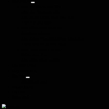
Sản phẩm
May Áo Khoác Cao Cấp
May Áo Thun Cao Cấp
May Sơ Mi Đồng Phục Cao Cấp
May Áo Chơi Golf
May đồng phục công sở
Áo khoác bảo hộ
May Đồng Phục Nhà Hàng Khách Sạn
May Đồng Phục Thể Thao
May Vest Nam Cao Cấp
Đồng phục Y tế
May đồng phục sự kiện
Các giải pháp
Quy trình may
Tin tức
Tài trợ giải golf
Tuyển dụng
Liên hệ
Đăng nhập