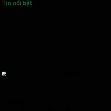
Tin nổi bật
5+ Lý Do GFC Là Xưởng May Đồng Phục Đáng Tin Cậy
15/07/2025
5+ Lý Do GFC Là Xưởng May Đồng Phục Đáng Tin Cậy Khi