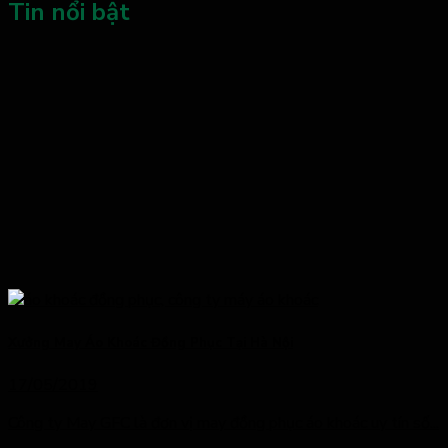
Tin nổi bật
Xưởng May Áo Khoác Đồng Phục Tại Hà Nội
17/05/2019
Công ty May GFC là đơn vị may đồng phục áo khoác uy tín số...