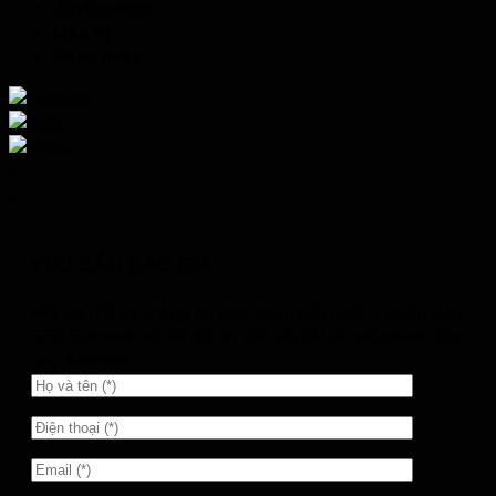
Tuyển dụng
Liên hệ
Đăng nhập
x
x
YÊU CẦU BÁO GIÁ
Mời bạn để lại thông tin theo form bên dưới. Tư vấn viên
GFC Garment sẽ liên hệ tư vấn và gửi báo giá nhanh đến
quý Anh/Chị!