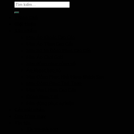
Trang Chủ
Giới thiệu
Sản phẩm
May Áo Khoác Cao Cấp
May Áo Thun Cao Cấp
May Sơ Mi Đồng Phục Cao Cấp
May Áo Chơi Golf
May đồng phục công sở
Áo khoác bảo hộ
May Đồng Phục Nhà Hàng Khách Sạn
May Đồng Phục Thể Thao
May Vest Nam Cao Cấp
Đồng phục Y tế
May đồng phục sự kiện
Các giải pháp
Quy trình may
Tin tức
Tài trợ giải golf