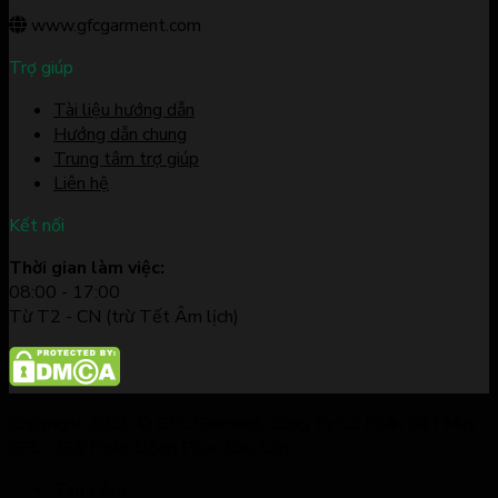
www.gfcgarment.com
Trợ giúp
Tài liệu hướng dẫn
Hướng dẫn chung
Trung tâm trợ giúp
Liên hệ
Kết nối
Thời gian làm việc:
08:00 - 17:00
Từ T2 - CN (trừ Tết Âm lịch)
Copyright 2026 © GFC Garment. Công Ty Cổ Phần Dệt May
GFC - Giải Pháp Đồng Phục Cao Cấp
Tìm kiếm: