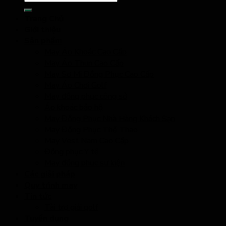
kiếm:
Trang Chủ
Giới thiệu
Sản phẩm
May Áo Khoác Cao Cấp
May Áo Thun Cao Cấp
May Sơ Mi Đồng Phục Cao Cấp
May Áo Chơi Golf
May đồng phục công sở
Áo khoác bảo hộ
May Đồng Phục Nhà Hàng Khách Sạn
May Đồng Phục Thể Thao
May Vest Nam Cao Cấp
Đồng phục Y tế
May đồng phục sự kiện
Các giải pháp
Quy trình may
Tin tức
Tài trợ giải golf
Tuyển dụng