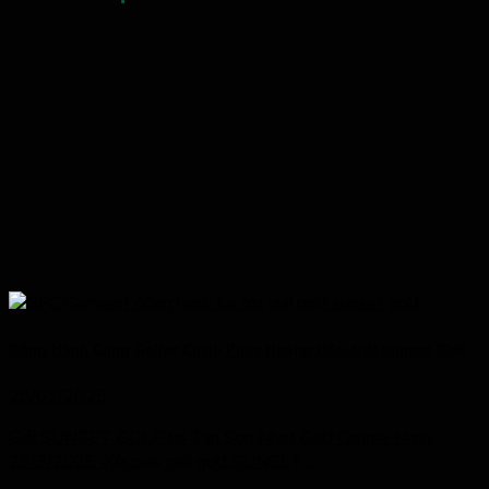
Đồng Hành Cùng Golfer Chinh Phục Hoàng Hôn-Giải Sunset Golf
28/03/2025
Giải SUNSET GOLF tại Tan Son Nhat Golf Course Ngày
26/3/2025 vừa qua, giải golf SUNSET...