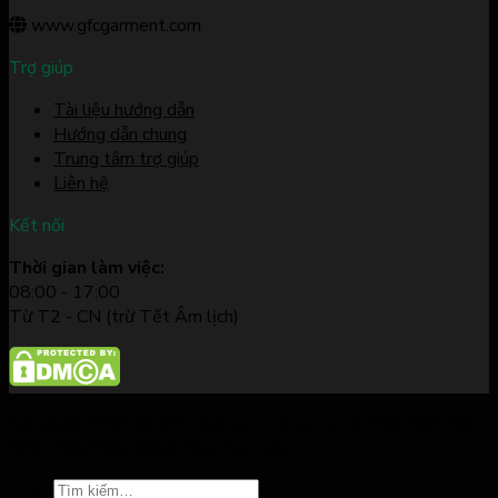
www.gfcgarment.com
Trợ giúp
Tài liệu hướng dẫn
Hướng dẫn chung
Trung tâm trợ giúp
Liên hệ
Kết nối
Thời gian làm việc:
08:00 - 17:00
Từ T2 - CN (trừ Tết Âm lịch)
Copyright 2026 © GFC Garment. Công Ty Cổ Phần Dệt May
GFC - Giải Pháp Đồng Phục Cao Cấp
Tìm