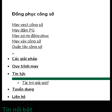
Đồng phục công sở
May vest công sở
May đầm PG
May sơ mi đồng phục
May váy công sở
Quần tây công sở
...
Các giải pháp
Quy trình may
Tin tức
Tài trợ giải golf
Tuyển dụng
Liên hệ
Tin nổi bật