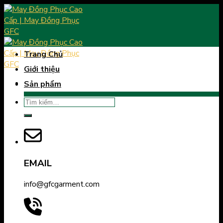
Skip
to
content
Trang Chủ
Giới thiệu
Sản phẩm
Tìm
kiếm:
EMAIL
info@gfcgarment.com