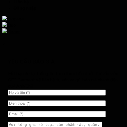
Liên hệ
Đăng nhập
x
x
YÊU CẦU BÁO GIÁ
Mời bạn để lại thông tin theo form bên dưới. Tư vấn viên
GFC Garment sẽ liên hệ tư vấn và gửi báo giá nhanh đến
quý Anh/Chị!