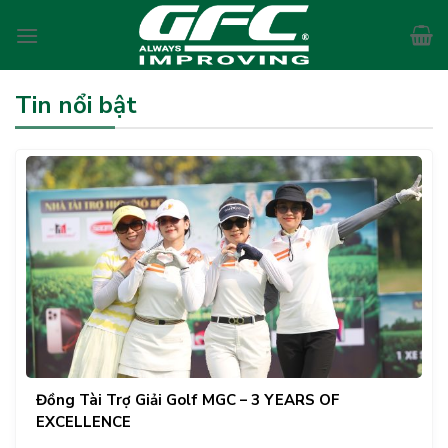
Skip
to
content
Tin nổi bật
Đồng Tài Trợ Giải Golf MGC – 3 YEARS OF
EXCELLENCE