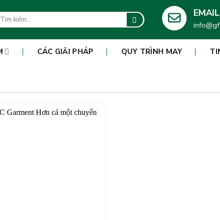
EMAIL
m
info@gf
ếm:
M
CÁC GIẢI PHÁP
QUY TRÌNH MAY
TI