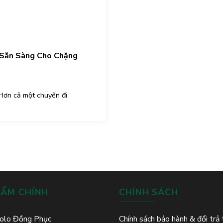
| Sẵn Sàng Cho Chặng
 Hơn cả một chuyến đi
HẨM CHÍNH
CHÍNH SÁCH
olo Đồng Phục
Chính sách bảo hành & đổi trả