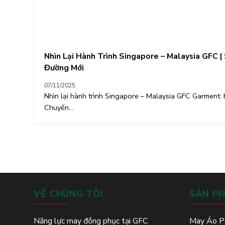
Nhìn Lại Hành Trình Singapore – Malaysia GFC 
Đường Mới
07/11/2025
Nhìn lại hành trình Singapore – Malaysia GFC Garment:
Chuyến...
VỀ CHÚNG TÔI
SẢN P
Năng lực may đồng phục tại GFC
May Áo P