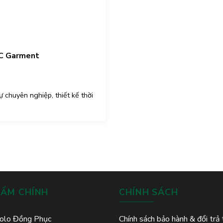
FC Garment
chuyên nghiệp, thiết kế thời
HẨM CHÍNH
CHÍNH SÁCH
olo Đồng Phục
Chính sách bảo hành & đổi trả