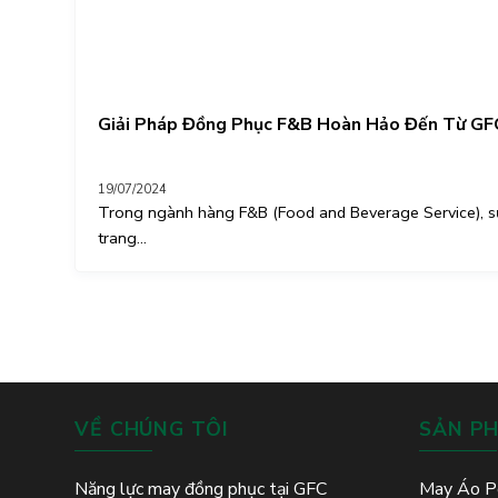
Giải Pháp Đồng Phục F&B Hoàn Hảo Đến Từ G
19/07/2024
Trong ngành hàng F&B (Food and Beverage Service), sự 
trang...
VỀ CHÚNG TÔI
SẢN P
Năng lực may đồng phục tại GFC
May Áo P