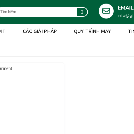
EMAIL
m
info@gf
ếm:
M
CÁC GIẢI PHÁP
QUY TRÌNH MAY
TI