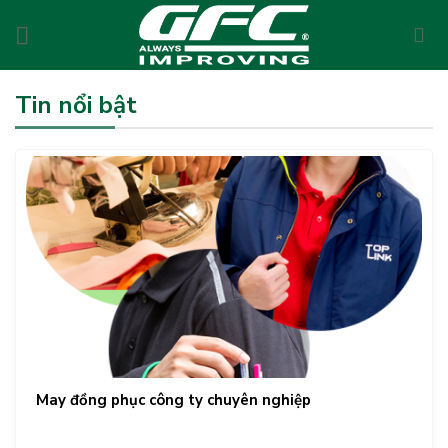
Skip
to
content
Tin nổi bật
May đồng phục công ty chuyên nghiệp