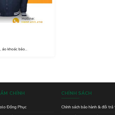
 áo khoác bảo...
HẨM CHÍNH
CHÍNH SÁCH
olo Đồng Phục
Chính sách bảo hành & đổi trả