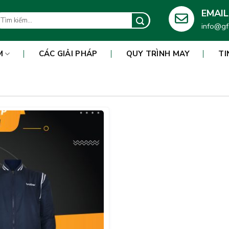
EMAIL
m
info@gf
ếm:
M
CÁC GIẢI PHÁP
QUY TRÌNH MAY
TI