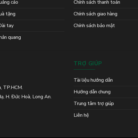
uảng cáo
Chính sách thanh toán
uà tặng
Chính sách giao hàng
ài tay
Chính sách bảo mật
hản quang
TRỢ GIÚP
Tài liệu hướng dẫn
h, TP.HCM.
Hướng dẫn chung
ạ, H. Đức Hoà, Long An.
Trung tâm trợ giúp
Liên hệ