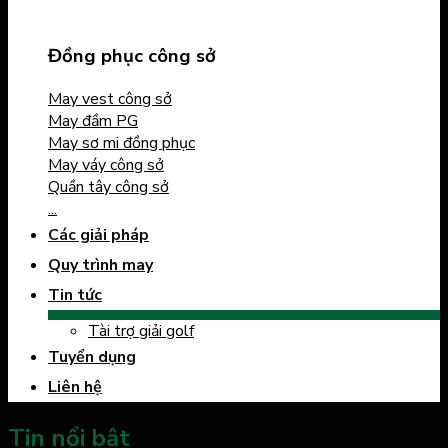
Đồng phục công sở
May vest công sở
May đầm PG
May sơ mi đồng phục
May váy công sở
Quần tây công sở
...
Các giải pháp
Quy trình may
Tin tức
Tài trợ giải golf
Tuyển dụng
Liên hệ
Tin nổi bật