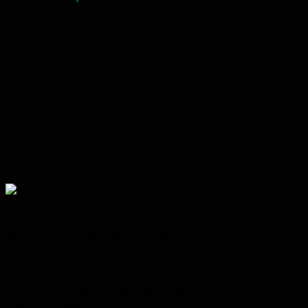
Đồng Hành Cùng Giải Golf Doanh Nhân Outing Golf T.3
02/04/2026
GFC Garment vinh dự đồng hành cùng CLB Golf HCM City tại
Giải Golf Doanh...