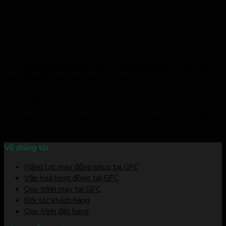
GFC Garment Đồng Hành Cùng CLB Golf HCM City – Cùng Đón
Chờ Giải Golf Tranh Cúp Luân Lưu Lần 3
31/03/2025
Cùng đón chờ, vào 12h00 trưa Thứ Sáu, ngày 11/04/2025, tại
sân golf Vinpearl Golf...
Về chúng tôi
Năng lực may đồng phục tại GFC
Văn hoá hoạt động tại GFC
Quy trình may tại GFC
Đối tác khách hàng
Quy trình đặt hàng