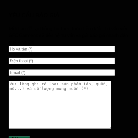
YÊU CẦU BÁO GIÁ
Mời bạn để lại thông tin theo form bên dưới. Tư vấn viên
GFC Garment sẽ liên hệ tư vấn và gửi báo giá nhanh đến
quý Anh/Chị!