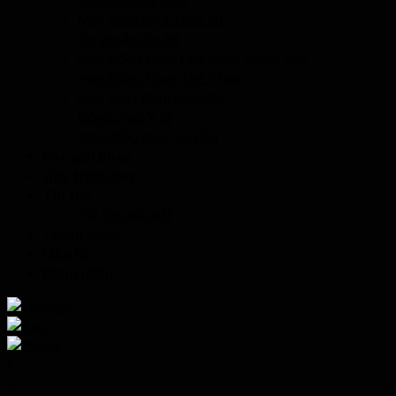
May Áo Chơi Golf
May đồng phục công sở
Áo khoác bảo hộ
May Đồng Phục Nhà Hàng Khách Sạn
May Đồng Phục Thể Thao
May Vest Nam Cao Cấp
Đồng phục Y tế
May đồng phục sự kiện
Các giải pháp
Quy trình may
Tin tức
Tài trợ giải golf
Tuyển dụng
Liên hệ
Đăng nhập
x
x