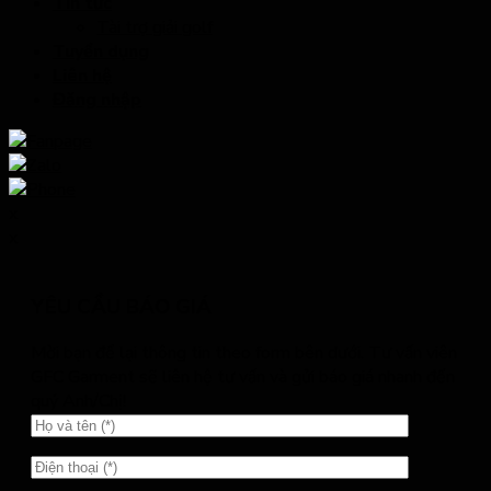
Tin tức
Tài trợ giải golf
Tuyển dụng
Liên hệ
Đăng nhập
x
x
YÊU CẦU BÁO GIÁ
Mời bạn để lại thông tin theo form bên dưới. Tư vấn viên
GFC Garment sẽ liên hệ tư vấn và gửi báo giá nhanh đến
quý Anh/Chị!