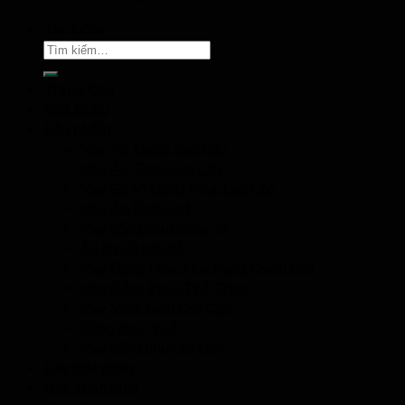
Tìm kiếm:
Trang Chủ
Giới thiệu
Sản phẩm
May Áo Khoác Cao Cấp
May Áo Thun Cao Cấp
May Sơ Mi Đồng Phục Cao Cấp
May Áo Chơi Golf
May đồng phục công sở
Áo khoác bảo hộ
May Đồng Phục Nhà Hàng Khách Sạn
May Đồng Phục Thể Thao
May Vest Nam Cao Cấp
Đồng phục Y tế
May đồng phục sự kiện
Các giải pháp
Quy trình may