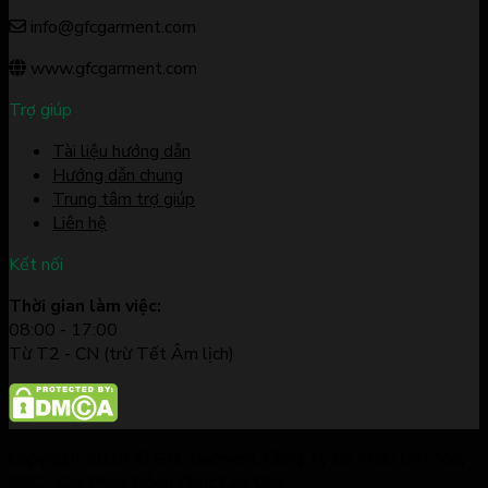
info@gfcgarment.com
www.gfcgarment.com
Trợ giúp
Tài liệu hướng dẫn
Hướng dẫn chung
Trung tâm trợ giúp
Liên hệ
Kết nối
Thời gian làm việc:
08:00 - 17:00
Từ T2 - CN (trừ Tết Âm lịch)
Copyright 2026 © GFC Garment. Công Ty Cổ Phần Dệt May
GFC - Giải Pháp Đồng Phục Cao Cấp