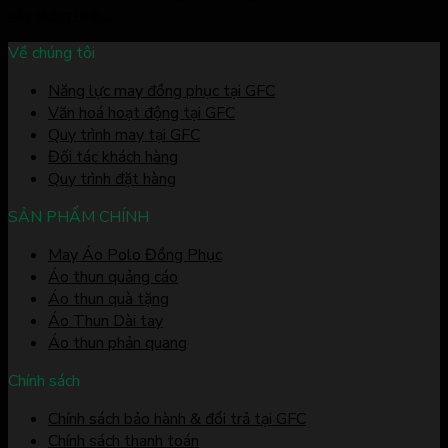
xây dựng hình...
Về chúng tôi
Năng lực may đồng phục tại GFC
Văn hoá hoạt động tại GFC
Quy trình may tại GFC
Đối tác khách hàng
Quy trình đặt hàng
SẢN PHẨM CHÍNH
May Áo Polo Đồng Phục
Áo thun quảng cáo
Áo thun quà tặng
Áo Thun Dài tay
Áo thun phản quang
Chính sách
Chính sách bảo hành & đổi trả tại GFC
Chính sách thanh toán