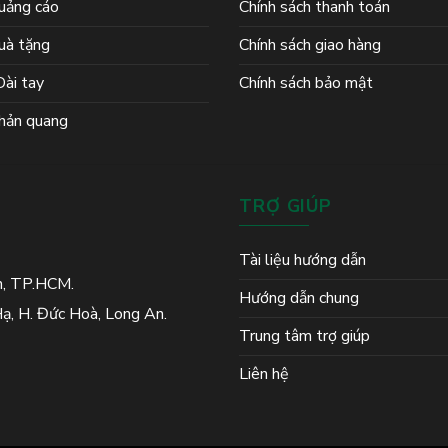
uảng cáo
Chính sách thanh toán
uà tặng
Chính sách giao hàng
ài tay
Chính sách bảo mật
hản quang
TRỢ GIÚP
Tài liệu hướng dẫn
h, TP.HCM.
Hướng dẫn chung
ạ, H. Đức Hoà, Long An.
Trung tâm trợ giúp
Liên hệ