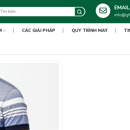
EMAIL
m
info@gf
ếm:
M
CÁC GIẢI PHÁP
QUY TRÌNH MAY
TI