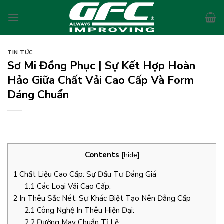
Skip
to
content
TIN TỨC
Sơ Mi Đồng Phục | Sự Kết Hợp Hoàn
Hảo Giữa Chất Vải Cao Cấp Và Form
Dáng Chuẩn
Contents
[
hide
]
1
Chất Liệu Cao Cấp: Sự Đầu Tư Đáng Giá
1.1
Các Loại Vải Cao Cấp:
2
In Thêu Sắc Nét: Sự Khác Biệt Tạo Nên Đẳng Cấp
2.1
Công Nghệ In Thêu Hiện Đại:
2.2
Đường May Chuẩn Tỉ Lệ: