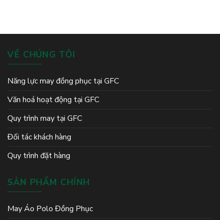
Xuất
Đẹp,
Áo
đồng
Chuyên
Nhiều
Đồng
đội
Nghiệp
Mẫu
Phục
Mã
Golf
Silk
Path
VỀ CHÚNG TÔI
Đông
Triều
Năng lực may đồng phục tại GFC
Văn hoá hoạt động tại GFC
Quy trình may tại GFC
Đối tác khách hàng
Quy trình đặt hàng
SẢN PHẨM CHÍNH
May Áo Polo Đồng Phục