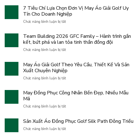
7 Tiêu Chí Lựa Chọn Đơn Vị May Áo Giải Golf Uy
Tín Cho Doanh Nghiệp
ở
Chức năng bình luận bị tắt
7
Tiêu
Team Building 2026 GFC Family – Hành trình gắn
Chí
kết, bứt phá và lan tỏa tinh thần đồng đội
Lựa
Chọn
ở
Chức năng bình luận bị tắt
Đơn
Team
Vị
Building
May Áo Giải Golf Theo Yêu Cầu, Thiết Kế Và Sản
May
2026
Áo
Xuất Chuyên Nghiệp
GFC
Giải
Family
ở
Chức năng bình luận bị tắt
Golf
–
May
Uy
Hành
Áo
Tín
May Đồng Phục Công Nhân Bền Đẹp, Nhiều Mẫu
trình
Giải
Cho
gắn
Mã
Golf
Doanh
kết,
Theo
ở
Nghiệp
Chức năng bình luận bị tắt
bứt
Yêu
May
phá
Cầu,
Đồng
và
Sản Xuất Áo Đồng Phục Golf Silk Path Đông Triều
Thiết
Phục
lan
Kế
Công
ở
Chức năng bình luận bị tắt
tỏa
Và
Nhân
Sản
tinh
Sản
Bền
Xuất
thần