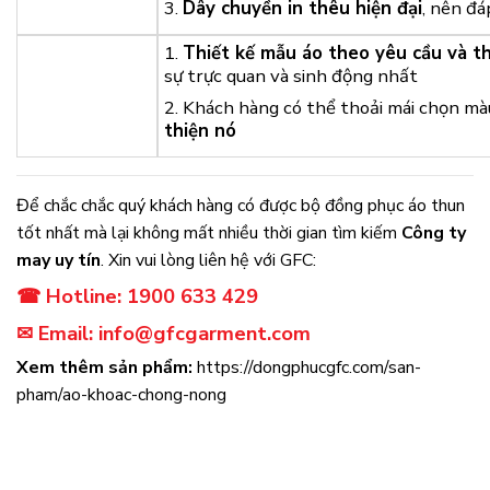
3.
Dây chuyền in thêu hiện đại
, nên đá
1.
Thiết kế mẫu áo theo yêu cầu và th
sự trực quan và sinh động nhất
2. Khách hàng có thể thoải mái chọn mà
thiện nó
Để chắc chắc quý khách hàng có được bộ đồng phục áo thun
tốt nhất mà lại không mất nhiều thời gian tìm kiếm
Công ty
may uy tín
. Xin vui lòng liên hệ với GFC:
☎ Hotline: 1900 633 429
✉ Email: info@gfcgarment.com
Xem thêm sản phẩm:
https://dongphucgfc.com/san-
pham/ao-khoac-chong-nong