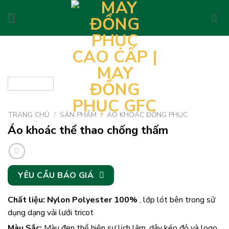
Skip
to
content
TRANG CHỦ
/
SẢN PHẨM
/
ÁO KHOÁC ĐỒNG PHỤC
Áo khoác thể thao chống thấm
YÊU CẦU BÁO GIÁ
Chất liệu: Nylon Polyester 100%
, lớp lót bên trong sử
dụng dạng vải lưới tricot
Màu Sắc:
Màu đen thể hiện sự lịch lãm, dây kéo đỏ và logo