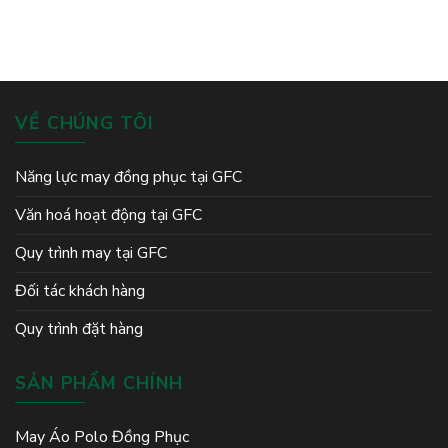
Sản
Bền
Xuất
thần
Xuất
Đẹp,
Áo
đồng
Chuyên
Nhiều
Đồng
đội
Nghiệp
Mẫu
Phục
Mã
Golf
Silk
Path
VỀ CHÚNG TÔI
Đông
Triều
Năng lực may đồng phục tại GFC
Văn hoá hoạt động tại GFC
Quy trình may tại GFC
Đối tác khách hàng
Quy trình đặt hàng
SẢN PHẨM CHÍNH
May Áo Polo Đồng Phục