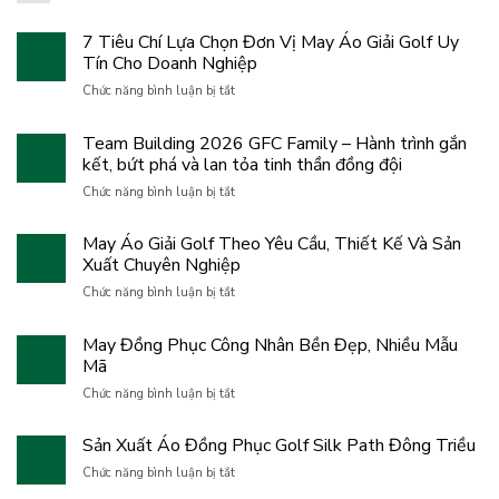
7 Tiêu Chí Lựa Chọn Đơn Vị May Áo Giải Golf Uy
Tín Cho Doanh Nghiệp
ở
Chức năng bình luận bị tắt
7
Tiêu
Team Building 2026 GFC Family – Hành trình gắn
Chí
kết, bứt phá và lan tỏa tinh thần đồng đội
Lựa
Chọn
ở
Chức năng bình luận bị tắt
Đơn
Team
Vị
Building
May Áo Giải Golf Theo Yêu Cầu, Thiết Kế Và Sản
May
2026
Áo
Xuất Chuyên Nghiệp
GFC
Giải
Family
ở
Chức năng bình luận bị tắt
Golf
–
May
Uy
Hành
Áo
Tín
May Đồng Phục Công Nhân Bền Đẹp, Nhiều Mẫu
trình
Giải
Cho
gắn
Mã
Golf
Doanh
kết,
Theo
ở
Nghiệp
Chức năng bình luận bị tắt
bứt
Yêu
May
phá
Cầu,
Đồng
và
Sản Xuất Áo Đồng Phục Golf Silk Path Đông Triều
Thiết
Phục
lan
Kế
Công
ở
Chức năng bình luận bị tắt
tỏa
Và
Nhân
Sản
tinh