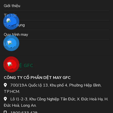
Giới thiệu
Tin tức
Tuyển dụng
Quy trình may
Liên hệ
LIÊN HỆ GFC
CÔNG TY CỔ PHẦN DỆT MAY GFC
700/19A Quốc lộ 13, Khu phố 4, Phường Hiệp Bình,
TP.HCM.
Lô I1-2-3, Khu Công Nghiệp Tân Đức, X. Đức Hoà Hạ, H.
Đức Hoà, Long An.