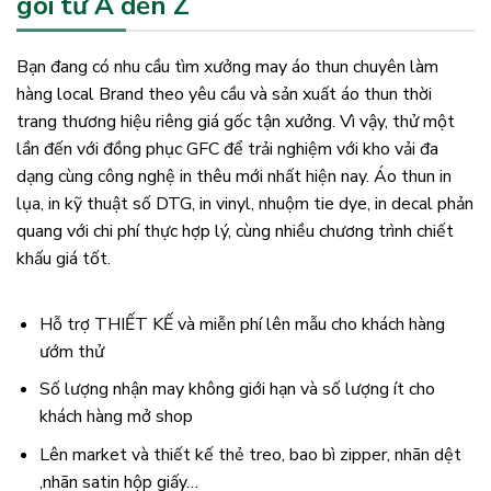
gói từ A đến Z
Bạn đang có nhu cầu tìm xưởng may áo thun chuyên làm
hàng local Brand theo yêu cầu và sản xuất áo thun thời
trang thương hiệu riêng giá gốc tận xưởng. Vì vậy, thử một
lần đến với đồng phục GFC để trải nghiệm với kho vải đa
dạng cùng công nghệ in thêu mới nhất hiện nay. Áo thun in
lụa, in kỹ thuật số DTG, in vinyl, nhuộm tie dye, in decal phản
quang với chi phí thực hợp lý, cùng nhiều chương trình chiết
khấu giá tốt.
Hỗ trợ THIẾT KẾ và miễn phí lên mẫu cho khách hàng
ướm thử
Số lượng nhận may không giới hạn và số lượng ít cho
khách hàng mở shop
Lên market và thiết kế thẻ treo, bao bì zipper, nhãn dệt
,nhãn satin hộp giấy…