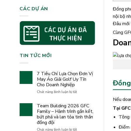
CÁC DỰ ÁN
Đồng phục
nội bộ n
Đâu mới 
Cùng GFC
Doan
TIN TỨC MỚI
7 Tiêu Chí Lựa Chọn Đơn Vị
May Áo Giải Golf Uy Tín
Đồng 
Cho Doanh Nghiệp
ở
Chức năng bình luận bị tắt
7
Nếu doanh
Tiêu
Team Building 2026 GFC
Chí
Tại GFC 
Family – Hành trình gắn kết,
Lựa
bứt phá và lan tỏa tinh thần
Tông m
Chọn
đồng đội
Đơn
Điểm 
Vị
ở
Chức năng bình luận bị tắt