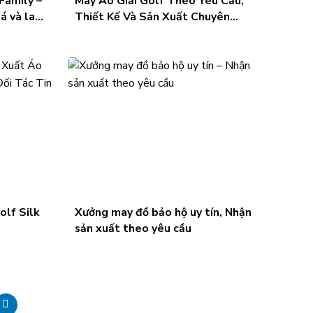
Family –
May Áo Giải Golf Theo Yêu Cầu,
á và lan
Thiết Kế Và Sản Xuất Chuyên
Nghiệp
lf Silk
Xưởng may đồ bảo hộ uy tín, Nhận
sản xuất theo yêu cầu