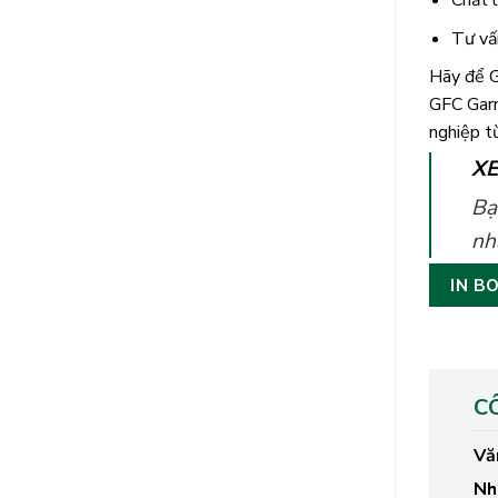
Chất l
Tư vấ
Hãy để G
GFC Garm
nghiệp t
XE
Bạ
nh
IN B
C
Vă
Nh