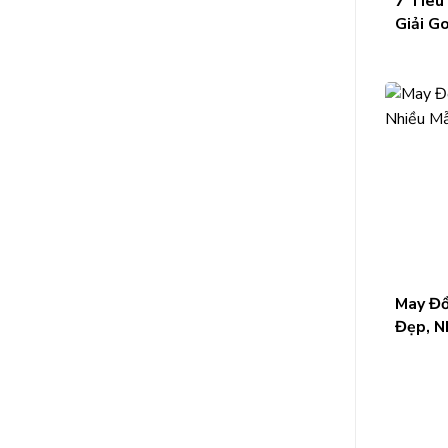
7 Tiêu
Giải G
May Đồ
Đẹp, N