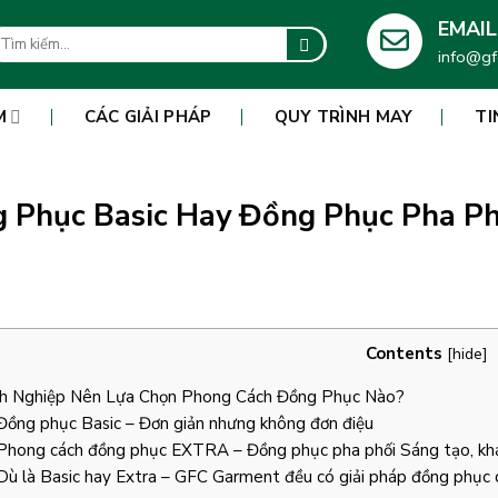
EMAIL
m
info@gf
ếm:
M
CÁC GIẢI PHÁP
QUY TRÌNH MAY
TI
 Phục Basic Hay Đồng Phục Pha P
Contents
[
hide
]
 Nghiệp Nên Lựa Chọn Phong Cách Đồng Phục Nào?
ồng phục Basic – Đơn giản nhưng không đơn điệu
hong cách đồng phục EXTRA – Đồng phục pha phối Sáng tạo, khác
ù là Basic hay Extra – GFC Garment đều có giải pháp đồng phục 