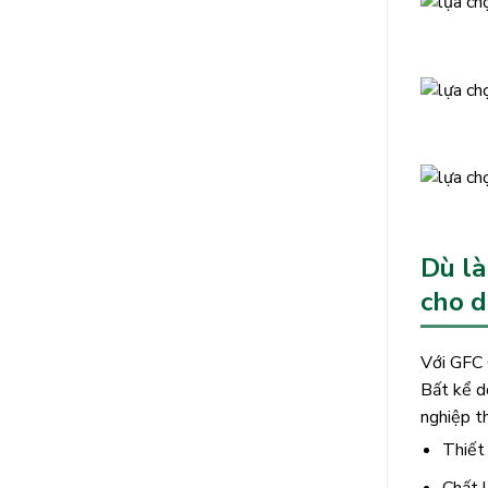
Dù là
cho 
Với GFC 
Bất kể d
nghiệp t
Thiết