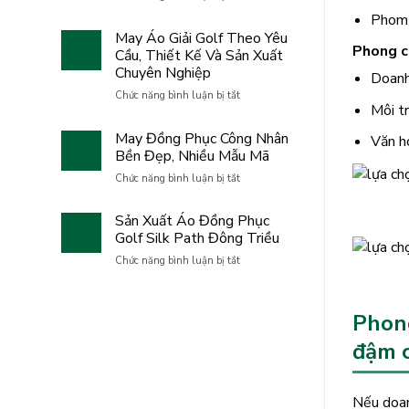
May
Team
Phom 
Áo
Building
Giải
May Áo Giải Golf Theo Yêu
2026
Golf
Phong c
Cầu, Thiết Kế Và Sản Xuất
GFC
Uy
Chuyên Nghiệp
Family
Doanh 
Tín
–
Cho
ở
Chức năng bình luận bị tắt
Hành
Môi t
Doanh
May
trình
Nghiệp
Áo
gắn
May Đồng Phục Công Nhân
Văn hó
Giải
kết,
Bền Đẹp, Nhiều Mẫu Mã
Golf
bứt
Theo
ở
Chức năng bình luận bị tắt
phá
Yêu
May
và
Cầu,
Đồng
lan
Sản Xuất Áo Đồng Phục
Thiết
Phục
tỏa
Kế
Golf Silk Path Đông Triều
Công
tinh
Và
Nhân
thần
ở
Chức năng bình luận bị tắt
Sản
Bền
đồng
Sản
Xuất
Đẹp,
đội
Xuất
Chuyên
Nhiều
Áo
Nghiệp
Phong
Mẫu
Đồng
Mã
Phục
đậm c
Golf
Silk
Path
Nếu doan
Đông