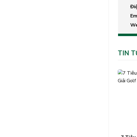
Điệ
Em
We
TIN 