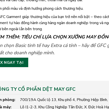
iệu vải cao cấp, thoáng mát, thoải mái cả ngày dài.
n phối màu và định hướng phong cách thương hiệu.
FC Garment giúp thương hiệu của bạn trở nên nổi bật – theo cách
ent tự hào đồng hành cùng hàng ngàn doanh nghiệp trong và ngoà
ừ bên ngoài lẫn bên trong.
M THÊM: TIÊU CHÍ LỰA CHỌN XƯỞNG MAY ĐỒN
n chọn Basic tinh tế hay Extra cá tính – hãy để GFC
ất cho doanh nghiệp mình.
OX NGAY TẠI
ÔNG TY CỔ PHẦN DỆT MAY GFC
n phòng:
700/19A Quốc lộ 13, Khu phố 4, Phường Hiệp Bình
à máy:
Lô I1-2-3, Khu Công Nghiệp Tân Đức, X. Đức Hoà Hạ,