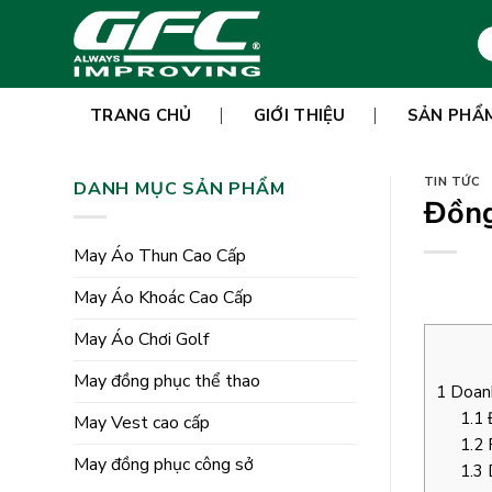
Skip
Tì
to
ki
content
TRANG CHỦ
GIỚI THIỆU
SẢN PHẨ
TIN TỨC
DANH MỤC SẢN PHẨM
Đồng
May Áo Thun Cao Cấp
May Áo Khoác Cao Cấp
May Áo Chơi Golf
May đồng phục thể thao
1
Doanh
1.1
Đ
May Vest cao cấp
1.2
P
May đồng phục công sở
1.3
D