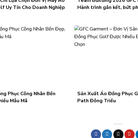
 Chí Lựa Chọn Đơn Vị May Áo
Team Building 2026 GFC 
olf Uy Tín Cho Doanh Nghiệp
Hành trình gắn kết, bứt ph
tỏa tinh thần đồng đội
ng Phục Công Nhân Bền
Sản Xuất Áo Đồng Phục Go
hiều Mẫu Mã
Path Đông Triều