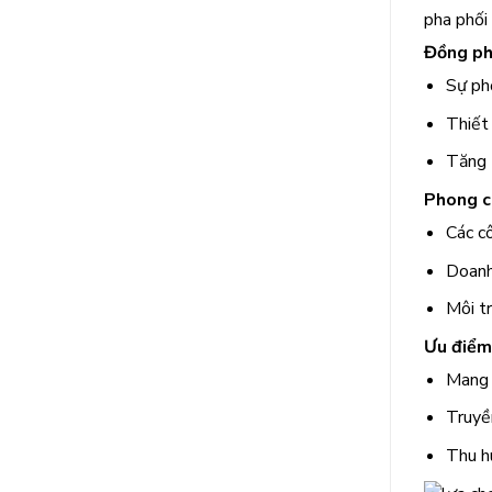
Triều
pha phối 
Đồng ph
Sự ph
Thiết 
Tăng 
Phong c
Các cô
Doanh 
Môi tr
Ưu điểm
Mang l
Truyề
Thu hú