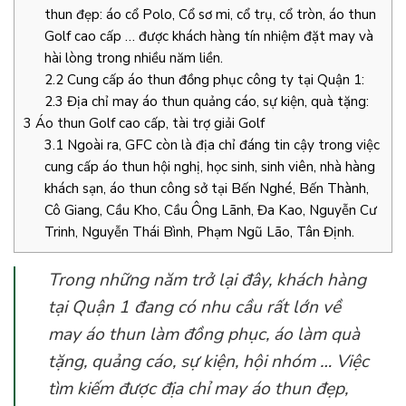
thun đẹp: áo cổ Polo, Cổ sơ mi, cổ trụ, cổ tròn, áo thun
Golf cao cấp … được khách hàng tín nhiệm đặt may và
hài lòng trong nhiều năm liền.
2.2
Cung cấp áo thun đồng phục công ty tại Quận 1:
2.3
Địa chỉ may áo thun quảng cáo, sự kiện, quà tặng:
3
Áo thun Golf cao cấp, tài trợ giải Golf
3.1
Ngoài ra, GFC còn là địa chỉ đáng tin cậy trong việc
cung cấp áo thun hội nghị, học sinh, sinh viên, nhà hàng
khách sạn, áo thun công sở tại Bến Nghé, Bến Thành,
Cô Giang, Cầu Kho, Cầu Ông Lãnh, Đa Kao, Nguyễn Cư
Trinh, Nguyễn Thái Bình, Phạm Ngũ Lão, Tân Định.
Trong những năm trở lại đây, khách hàng
tại Quận 1 đang có nhu cầu rất lớn về
may áo thun làm đồng phục, áo làm quà
tặng, quảng cáo, sự kiện, hội nhóm … Việc
tìm kiếm được địa chỉ may áo thun đẹp,