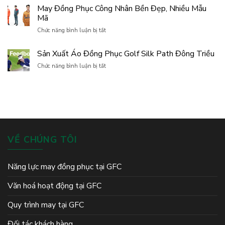
Áo
Tín
May Đồng Phục Công Nhân Bền Đẹp, Nhiều Mẫu
trình
Giải
Cho
gắn
Mã
Golf
Doanh
kết,
Theo
ở
Nghiệp
Chức năng bình luận bị tắt
bứt
Yêu
May
phá
Cầu,
Đồng
và
Sản Xuất Áo Đồng Phục Golf Silk Path Đông Triều
Thiết
Phục
lan
Kế
Công
ở
Chức năng bình luận bị tắt
tỏa
Và
Nhân
Sản
tinh
Sản
Bền
Xuất
thần
Xuất
Đẹp,
Áo
đồng
Chuyên
Nhiều
Đồng
đội
Nghiệp
Mẫu
Phục
Mã
Golf
Silk
Path
VỀ CHÚNG TÔI
Đông
Triều
Năng lực may đồng phục tại GFC
Văn hoá hoạt động tại GFC
Quy trình may tại GFC
Đối tác khách hàng