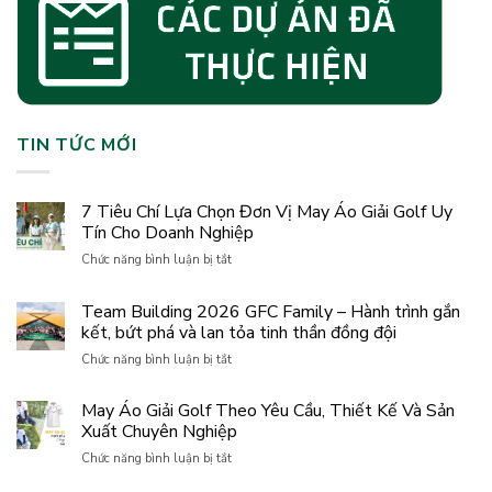
TIN TỨC MỚI
7 Tiêu Chí Lựa Chọn Đơn Vị May Áo Giải Golf Uy
Tín Cho Doanh Nghiệp
ở
Chức năng bình luận bị tắt
7
Tiêu
Team Building 2026 GFC Family – Hành trình gắn
Chí
kết, bứt phá và lan tỏa tinh thần đồng đội
Lựa
Chọn
ở
Chức năng bình luận bị tắt
Đơn
Team
Vị
Building
May Áo Giải Golf Theo Yêu Cầu, Thiết Kế Và Sản
May
2026
Áo
Xuất Chuyên Nghiệp
GFC
Giải
Family
ở
Chức năng bình luận bị tắt
Golf
–
May
Uy
Hành