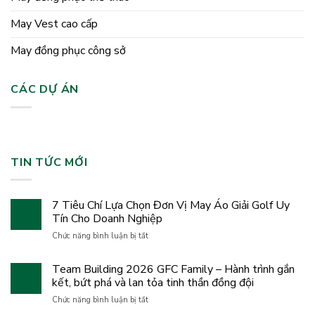
May Vest cao cấp
May đồng phục công sở
CÁC DỰ ÁN
TIN TỨC MỚI
7 Tiêu Chí Lựa Chọn Đơn Vị May Áo Giải Golf Uy
Tín Cho Doanh Nghiệp
ở
Chức năng bình luận bị tắt
7
Tiêu
Team Building 2026 GFC Family – Hành trình gắn
Chí
kết, bứt phá và lan tỏa tinh thần đồng đội
Lựa
Chọn
ở
Chức năng bình luận bị tắt
Đơn
Team