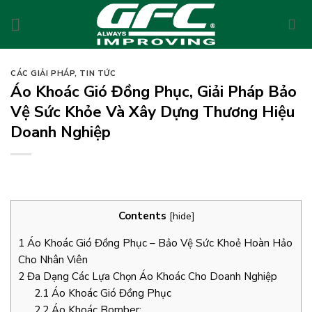
Skip
to
content
CÁC GIẢI PHÁP
,
TIN TỨC
Áo Khoác Gió Đồng Phục, Giải Pháp Bảo
Vệ Sức Khỏe Và Xây Dựng Thương Hiệu
Doanh Nghiệp
Contents
[
hide
]
1
Áo Khoác Gió Đồng Phục – Bảo Vệ Sức Khoẻ Hoàn Hảo
Cho Nhân Viên
2
Đa Dạng Các Lựa Chọn Áo Khoác Cho Doanh Nghiệp
2.1
Áo Khoác Gió Đồng Phục
2.2
Áo Khoác Bomber: