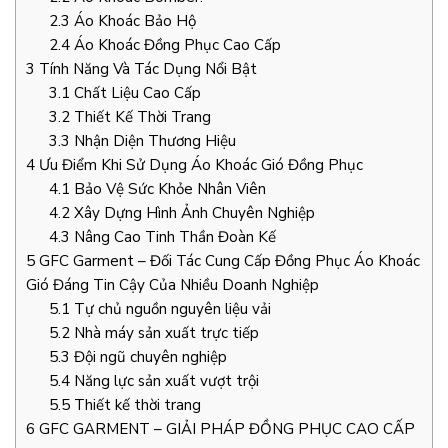
2.3
Áo Khoác Bảo Hộ
2.4
Áo Khoác Đồng Phục Cao Cấp
3
Tính Năng Và Tác Dụng Nổi Bật
3.1
Chất Liệu Cao Cấp
3.2
Thiết Kế Thời Trang
3.3
Nhận Diện Thương Hiệu
4
Ưu Điểm Khi Sử Dụng Áo Khoác Gió Đồng Phục
4.1
Bảo Vệ Sức Khỏe Nhân Viên
4.2
Xây Dựng Hình Ảnh Chuyên Nghiệp
4.3
Nâng Cao Tinh Thần Đoàn Kế
5
GFC Garment – Đối Tác Cung Cấp Đồng Phục Áo Khoác
Gió Đáng Tin Cậy Của Nhiều Doanh Nghiệp
5.1
Tự chủ nguồn nguyên liệu vải
5.2
Nhà máy sản xuất trực tiếp
5.3
Đội ngũ chuyên nghiệp
5.4
Năng lực sản xuất vượt trội
5.5
Thiết kế thời trang
6
GFC GARMENT – GIẢI PHÁP ĐỒNG PHỤC CAO CẤP