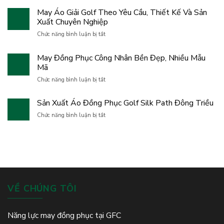
Vị
Building
May Áo Giải Golf Theo Yêu Cầu, Thiết Kế Và Sản
May
2026
Áo
Xuất Chuyên Nghiệp
GFC
Giải
Family
ở
Chức năng bình luận bị tắt
Golf
–
May
Uy
Hành
Áo
Tín
May Đồng Phục Công Nhân Bền Đẹp, Nhiều Mẫu
trình
Giải
Cho
gắn
Mã
Golf
Doanh
kết,
Theo
ở
Nghiệp
Chức năng bình luận bị tắt
bứt
Yêu
May
phá
Cầu,
Đồng
và
Sản Xuất Áo Đồng Phục Golf Silk Path Đông Triều
Thiết
Phục
lan
Kế
Công
ở
Chức năng bình luận bị tắt
tỏa
Và
Nhân
Sản
tinh
Sản
Bền
Xuất
thần
Xuất
Đẹp,
Áo
đồng
Chuyên
Nhiều
Đồng
đội
Nghiệp
Mẫu
Phục
Mã
Golf
Silk
Path
VỀ CHÚNG TÔI
Đông
Triều
Năng lực may đồng phục tại GFC