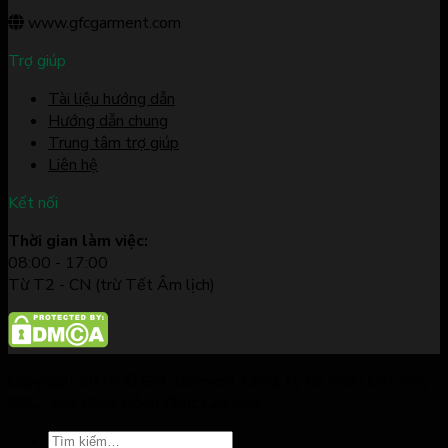
www.gfcgarment.com
Trợ giúp
Tài liệu hướng dẫn
Hướng dẫn chung
Trung tâm trợ giúp
Liên hệ
Kết nối
Thời gian làm việc:
08:00 - 17:00
Từ T2 - CN (trừ Tết Âm lịch)
Copyright 2026 © GFC Garment. Công Ty Cổ Phần Dệt May
GFC - Giải Pháp Đồng Phục Cao Cấp
Tìm