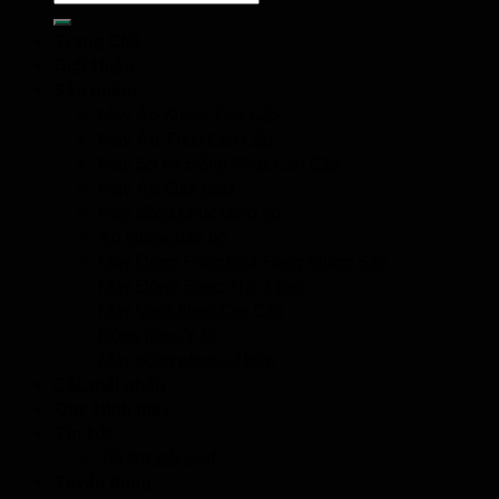
kiếm:
Trang Chủ
Giới thiệu
Sản phẩm
May Áo Khoác Cao Cấp
May Áo Thun Cao Cấp
May Sơ Mi Đồng Phục Cao Cấp
May Áo Chơi Golf
May đồng phục công sở
Áo khoác bảo hộ
May Đồng Phục Nhà Hàng Khách Sạn
May Đồng Phục Thể Thao
May Vest Nam Cao Cấp
Đồng phục Y tế
May đồng phục sự kiện
Các giải pháp
Quy trình may
Tin tức
Tài trợ giải golf
Tuyển dụng