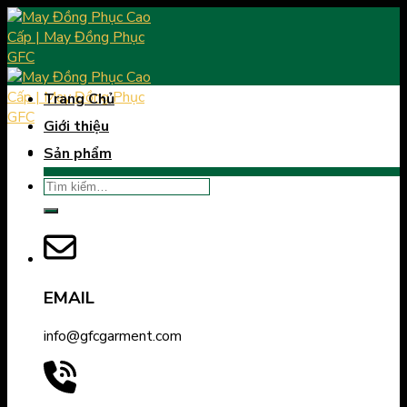
Skip
to
content
Trang Chủ
Giới thiệu
Sản phẩm
Tìm
kiếm:
EMAIL
info@gfcgarment.com