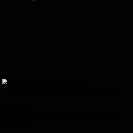
Thông báo nghỉ Đại Lễ 30-4 và 1-5 từ Công ty May Mặc GFC
29/04/2020
Chào mừng ngày giải phóng Miền Nam 30/4 – Quốc tế lao
động 1/5 ....