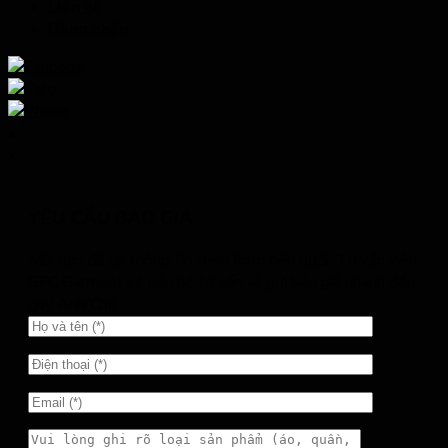
Liên hệ
Đăng nhập
x
x
YÊU CẦU BÁO GIÁ
Mời bạn để lại thông tin theo form bên dưới. Tư vấn viên
GFC Garment sẽ liên hệ tư vấn và gửi báo giá nhanh đến
quý Anh/Chị!