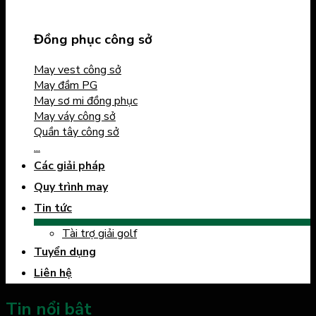
Đồng phục công sở
May vest công sở
May đầm PG
May sơ mi đồng phục
May váy công sở
Quần tây công sở
...
Các giải pháp
Quy trình may
Tin tức
Tài trợ giải golf
Tuyển dụng
Liên hệ
Tin nổi bật